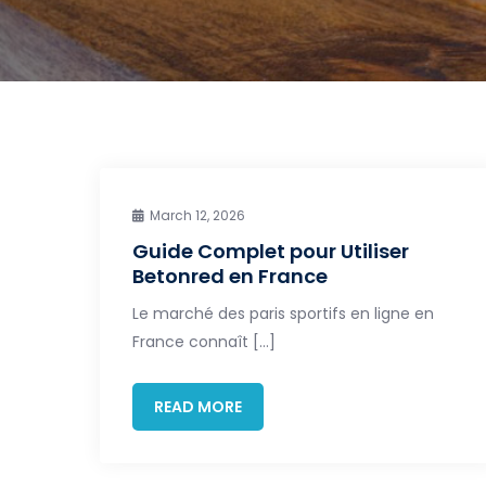
March 12, 2026
Guide Complet pour Utiliser
Betonred en France
Le marché des paris sportifs en ligne en
France connaît […]
READ MORE