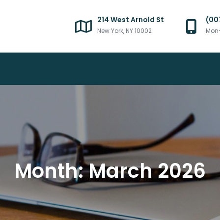
214 West Arnold St
(00
New York, NY 10002
Mon-
Month:
March 2026