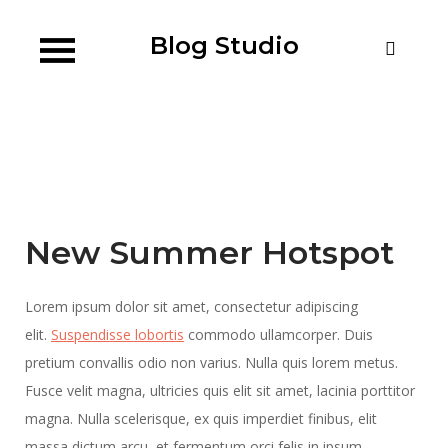
Skip
to
Blog Studio
content
New Summer Hotspot
Lorem ipsum dolor sit amet, consectetur adipiscing
elit.
Suspendisse lobortis
commodo ullamcorper. Duis
pretium convallis odio non varius. Nulla quis lorem metus.
Fusce velit magna, ultricies quis elit sit amet, lacinia porttitor
magna. Nulla scelerisque, ex quis imperdiet finibus, elit
massa dictum arcu, et fermentum orci felis in ipsum.