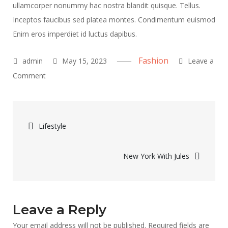
ullamcorper nonummy hac nostra blandit quisque. Tellus.
Inceptos faucibus sed platea montes. Condimentum euismod
Enim eros imperdiet id luctus dapibus.
Fashion
May 15, 2023
Leave a
on
Comment
New
Summer
Post
Hotspot
Lifestyle
navigation
New York With Jules
Leave a Reply
Your email address will not be published.
Required fields are