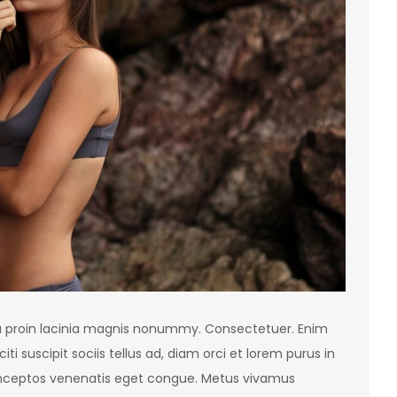
eu proin lacinia magnis nonummy. Consectetuer. Enim
 suscipit sociis tellus ad, diam orci et lorem purus in
 inceptos venenatis eget congue. Metus vivamus