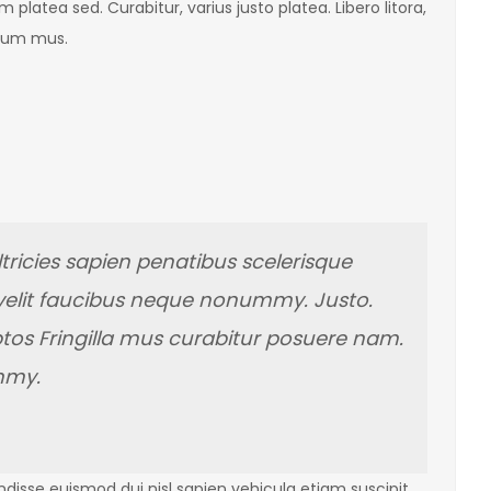
um platea sed. Curabitur, varius justo platea. Libero litora,
ulum mus.
tricies sapien penatibus scelerisque
 velit faucibus neque nonummy. Justo.
ptos Fringilla mus curabitur posuere nam.
mmy.
sse euismod dui nisl sapien vehicula etiam suscipit