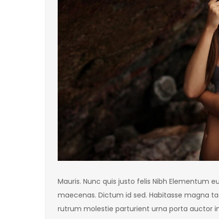
Mauris. Nunc quis justo felis Nibh Elementum 
maecenas. Dictum id sed. Habitasse magna taciti
rutrum molestie parturient urna porta auctor