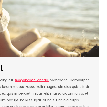
t
ing elit.
Suspendisse lobortis
commodo ullamcorper.
s lorem metus. Fusce velit magna, ultricies quis elit sit
, ex quis imperdiet finibus, elit massa dictum arcu, et
um nec ipsum id feugiat. Nunc eu lacinia turpis.
uctus et ultrices posuere cubilia Curae; Etiam dapibus