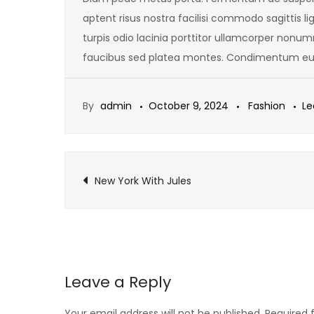
aptent risus nostra facilisi commodo sagittis li
turpis odio lacinia porttitor ullamcorper nonum
faucibus sed platea montes. Condimentum euis
By
admin
October 9, 2024
Fashion
L
Post
New York With Jules
navigation
Leave a Reply
Your email address will not be published.
Required 