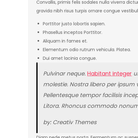
Convallis, primis felis sodales nulla viverra dict
gravida nibh risus turpis ornare congue vestib
Porttitor justo lobortis sapien.
Phasellus inceptos Porttitor.
Aliquam in fames et.
Elementum odio rutrum vehicula. Platea.
Dui amet lacinia congue.
Pulvinar neque.
Habitant integer
ul
molestie. Nostra libero per ipsum
Pellentesque tempor facilisis ince
Litora. Rhoncus commodo nonu
by: Creativ Themes
Diam pede metus porta. Fermentum ac suspendi