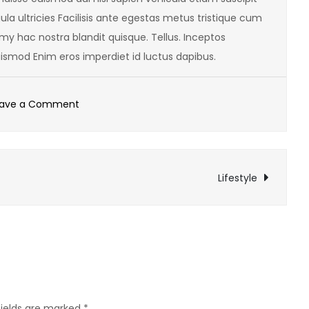
gula ultricies Facilisis ante egestas metus tristique cum
my hac nostra blandit quisque. Tellus. Inceptos
mod Enim eros imperdiet id luctus dapibus.
on
eave a Comment
New
Summer
Hotspot
Lifestyle
fields are marked
*