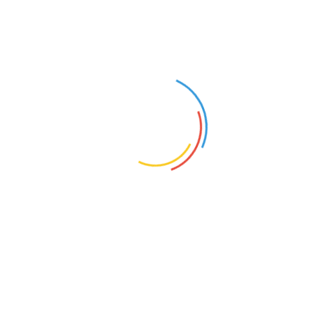
veritatis et quasi […]
Learn More
Drawing
How Color Affects Your Baby
Sed ut perspiciatis unde omnis iste natus
error sit voluptatem accusantium
doloremque laudantium, totam rem
aperiam, eaque ipsa quae ab illo inventore
veritatis et quasi […]